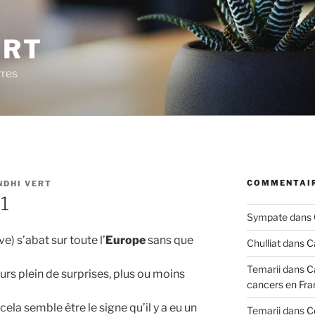
ERT
rres
COMMENTAIR
NDHI VERT
31
Sympate
dans
e) s’abat sur toute l’
Europe
sans que
Chulliat
dans
C
Temarii
dans
C
jours plein de surprises, plus ou moins
cancers en Fra
cela semble être le signe qu’il y a eu un
Temarii
dans
C