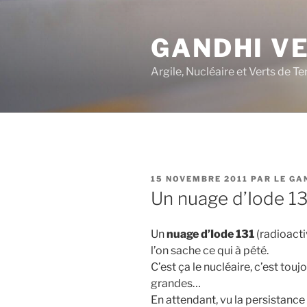
Aller
au
GANDHI V
contenu
principal
Argile, Nucléaire et Verts de Te
PUBLIÉ
15 NOVEMBRE 2011
PAR
LE GA
LE
Un nuage d’Iode 1
Un
nuage d’Iode 131
(radioactiv
l’on sache ce qui à pété.
C’est ça le nucléaire, c’est tou
grandes…
En attendant, vu la persistance 