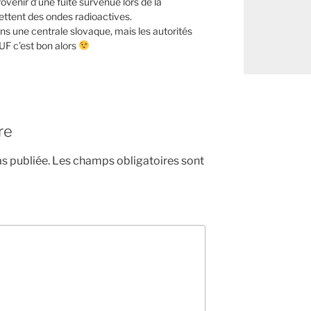
venir d’une fuite survenue lors de la
ttent des ondes radioactives.
s une centrale slovaque, mais les autorités
OUF c’est bon alors
re
s publiée.
Les champs obligatoires sont