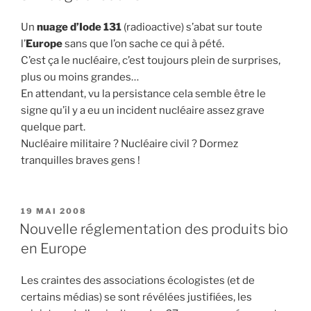
Un
nuage d’Iode 131
(radioactive) s’abat sur toute
l’
Europe
sans que l’on sache ce qui à pété.
C’est ça le nucléaire, c’est toujours plein de surprises,
plus ou moins grandes…
En attendant, vu la persistance cela semble être le
signe qu’il y a eu un incident nucléaire assez grave
quelque part.
Nucléaire militaire ? Nucléaire civil ? Dormez
tranquilles braves gens !
PUBLIÉ
19 MAI 2008
LE
Nouvelle réglementation des produits bio
en Europe
Les craintes des associations écologistes (et de
certains médias) se sont révélées justifiées, les