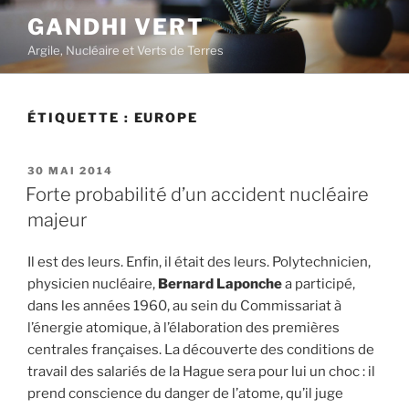
Aller
GANDHI VERT
au
Argile, Nucléaire et Verts de Terres
contenu
principal
ÉTIQUETTE :
EUROPE
PUBLIÉ
30 MAI 2014
LE
Forte probabilité d’un accident nucléaire
majeur
Il est des leurs. Enfin, il était des leurs. Polytechnicien,
physicien nucléaire,
Bernard Laponche
a participé,
dans les années 1960, au sein du Commissariat à
l’énergie atomique, à l’élaboration des premières
centrales françaises. La découverte des conditions de
travail des salariés de la Hague sera pour lui un choc : il
prend conscience du danger de l’atome, qu’il juge