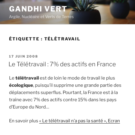
Aller
GANDHI VERT
au
Argile, Nucléaire et Verts de Terres
contenu
principal
ÉTIQUETTE :
TÉLÉTRAVAIL
PUBLIÉ
17 JUIN 2008
LE
Le Télétravail : 7% des actifs en France
Le
télétravail
est de loin le mode de travail le plus
écologique
, puisqu’il supprime une grande partie des
déplacements superflus. Pourtant, la France est à la
traîne avec 7% des actifs contre 15% dans les pays
d’Europe du Nord…
En savoir plus
« Le télétravail n’a pas la santé », Ecran