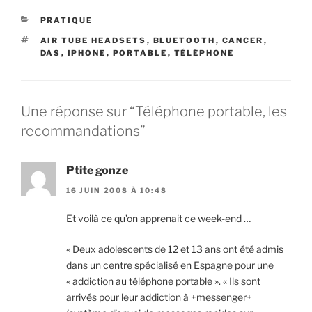
CATÉGORIES
PRATIQUE
ÉTIQUETTES
AIR TUBE HEADSETS
,
BLUETOOTH
,
CANCER
,
DAS
,
IPHONE
,
PORTABLE
,
TÉLÉPHONE
Une réponse sur “Téléphone portable, les
recommandations”
Ptite gonze
16 JUIN 2008 À 10:48
Et voilà ce qu’on apprenait ce week-end …
« Deux adolescents de 12 et 13 ans ont été admis
dans un centre spécialisé en Espagne pour une
« addiction au téléphone portable ». « Ils sont
arrivés pour leur addiction à +messenger+