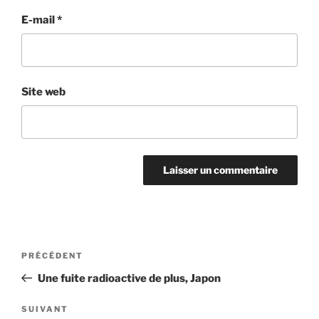
E-mail
*
Site web
Navigation
Article
PRÉCÉDENT
de
précédent
Une fuite radioactive de plus, Japon
l’article
Article
SUIVANT