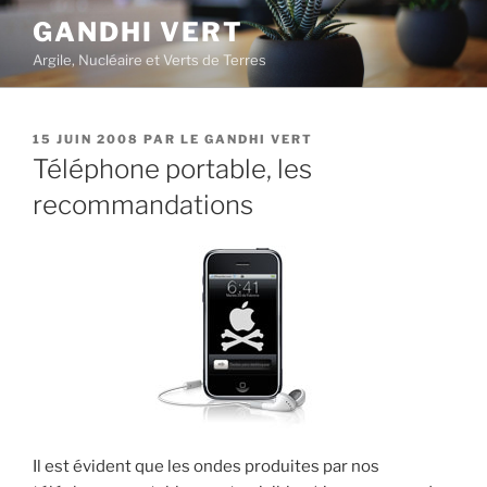
Aller
GANDHI VERT
au
Argile, Nucléaire et Verts de Terres
contenu
principal
PUBLIÉ
15 JUIN 2008
PAR
LE GANDHI VERT
LE
Téléphone portable, les
recommandations
Il est évident que les ondes produites par nos