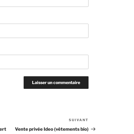
SUIVANT
Article
suivant
ert
Vente​ privé​e Ideo (vêtements bio)