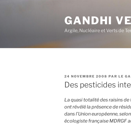
Aller
au
GANDHI V
contenu
principal
Argile, Nucléaire et Verts de Te
PUBLIÉ
24 NOVEMBRE 2008
PAR
LE G
LE
Des pesticides inte
La quasi totalité des raisins d
ont révélé la présence de résidu
dans l’Union européenne, selo
écologiste française MDRGF au