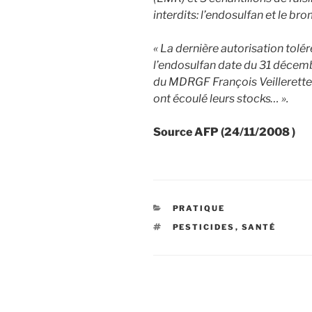
interdits: l’endosulfan et le b
« La dernière autorisation tol
l’endosulfan date du 31 décembr
du MDRGF François Veillerette. 
ont écoulé leurs stocks… ».
Source AFP (24/11/2008 )
CATÉGORIES
PRATIQUE
ÉTIQUETTES
PESTICIDES
,
SANTÉ