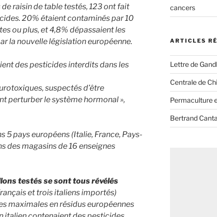
de raisin de table testés, 123 ont fait
cancers
icides. 20% étaient contaminés par 10
es ou plus, et 4,8% dépassaient les
ar la nouvelle législation européenne.
ARTICLES R
Lettre de Gandh
ient des pesticides interdits dans les
Centrale de Chi
eurotoxiques, suspectés d’être
t perturber le système hormonal »,
Permaculture et
Bertrand Canta
ns 5 pays européens (Italie, France, Pays-
ns des magasins de 16 enseignes
llons testés se sont tous révélés
français et trois italiens importés)
ites maximales en résidus européennes
in italien contenaient des pesticides