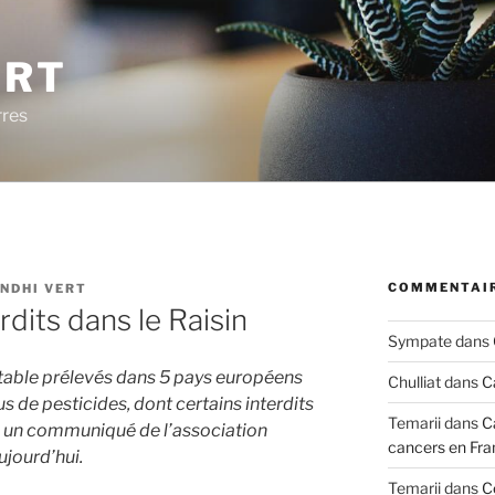
ERT
rres
COMMENTAIR
ANDHI VERT
rdits dans le Raisin
Sympate
dans
e table prélevés dans 5 pays européens
Chulliat
dans
C
s de pesticides, dont certains interdits
Temarii
dans
C
n un communiqué de l’association
cancers en Fra
jourd’hui.
Temarii
dans
C