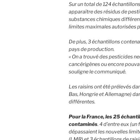
Sur un total de 124 échantillons 
apparaître des résidus de pest
substances chimiques différent
limites maximales autorisées p
De plus, 3 échantillons contena
pays de production.
« On a trouvé des pesticides n
cancérigènes ou encore pouvan
souligne le communiqué.
Les raisins ont été prélevés da
Bas, Hongrie et Allemagne) da
différentes.
Pour la France, les 25 échanti
contaminés
. 4 d’entre eux (un 
dépassaient les nouvelles lim
(LMR) et 3 échantillons de rais