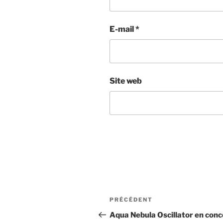
E-mail
*
Site web
Navigation
Article
PRÉCÉDENT
de
précédent
Aqua Nebula Oscillator en conc