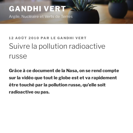
Aller
GANDHI VERT
au
Argile, Nucléaire et Verts de Terres
contenu
principal
PUBLIÉ
12 AOÛT 2010
PAR
LE GANDHI VERT
LE
Suivre la pollution radioactive
russe
Grâce à ce document de la Nasa, on se rend compte
sur la vidéo que tout le globe est et va rapidement
être touché par la pollution russe, qu’elle soit
radioactive ou pas.