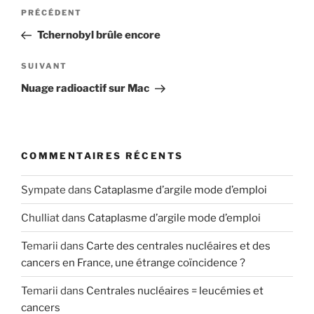
Navigation
Article
PRÉCÉDENT
de
précédent
Tchernobyl brûle encore
l’article
Article
SUIVANT
suivant
Nuage radioactif sur Mac
COMMENTAIRES RÉCENTS
Sympate
dans
Cataplasme d’argile mode d’emploi
Chulliat
dans
Cataplasme d’argile mode d’emploi
Temarii
dans
Carte des centrales nucléaires et des
cancers en France, une étrange coïncidence ?
Temarii
dans
Centrales nucléaires = leucémies et
cancers