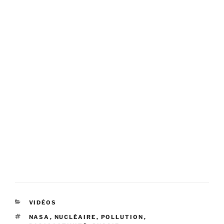
CATÉGORIES
VIDÉOS
ÉTIQUETTES
NASA
,
NUCLÉAIRE
,
POLLUTION
,