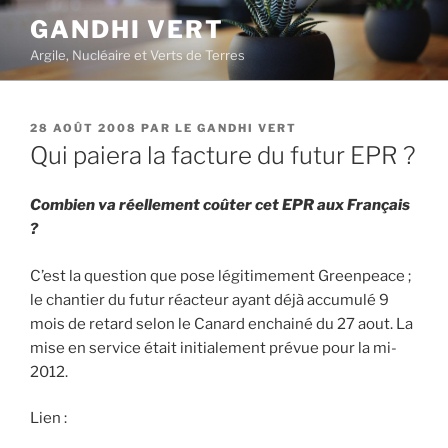
Aller
GANDHI VERT
au
Argile, Nucléaire et Verts de Terres
contenu
principal
PUBLIÉ
28 AOÛT 2008
PAR
LE GANDHI VERT
LE
Qui paiera la facture du futur EPR ?
Combien va réellement coûter cet EPR aux Français
?
C’est la question que pose légitimement Greenpeace ;
le chantier du futur réacteur ayant déjà accumulé 9
mois de retard selon le Canard enchainé du 27 aout. La
mise en service était initialement prévue pour la mi-
2012.
Lien :