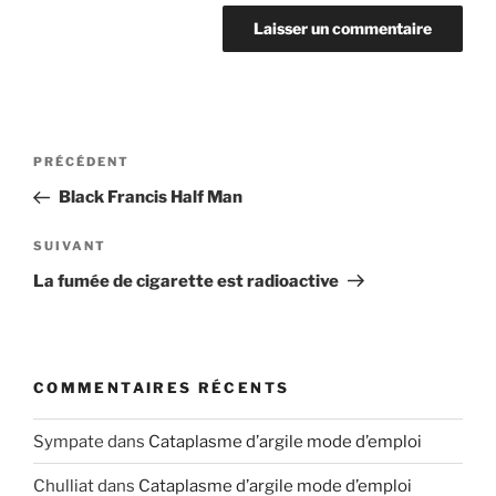
Navigation
Article
PRÉCÉDENT
de
précédent
Black Francis Half Man
l’article
Article
SUIVANT
suivant
La fumée de cigarette est radioactive
COMMENTAIRES RÉCENTS
Sympate
dans
Cataplasme d’argile mode d’emploi
Chulliat
dans
Cataplasme d’argile mode d’emploi