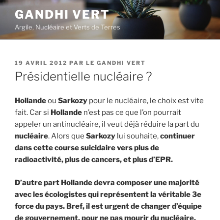
Aller
GANDHI VERT
au
Argile, Nucléaire et Verts de Terres
contenu
principal
PUBLIÉ
19 AVRIL 2012
PAR
LE GANDHI VERT
LE
Présidentielle nucléaire ?
Hollande
ou
Sarkozy
pour le nucléaire, le choix est vite
fait. Car si
Hollande
n’est pas ce que l’on pourrait
appeler un antinucléaire, il veut déjà réduire la part du
nucléaire
. Alors que
Sarkozy
lui souhaite,
continuer
dans cette course suicidaire vers plus de
radioactivité, plus de cancers, et plus d’EPR.
D’autre part Hollande devra composer une majorité
avec les écologistes qui représentent la véritable 3e
force du pays. Bref, il est urgent de changer d’équipe
de gouvernement, pour ne pas mourir du nucléaire.