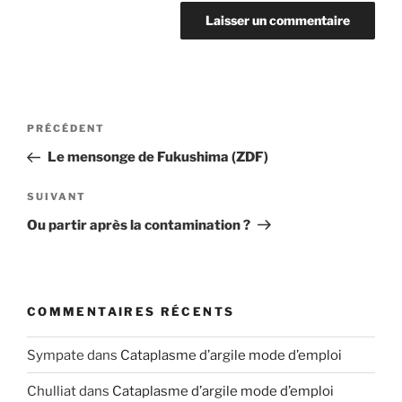
Navigation
Article
PRÉCÉDENT
de
précédent
Le mensonge de Fukushima (ZDF)
l’article
Article
SUIVANT
suivant
Ou partir après la contamination ?
COMMENTAIRES RÉCENTS
Sympate
dans
Cataplasme d’argile mode d’emploi
Chulliat
dans
Cataplasme d’argile mode d’emploi