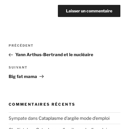
Navigation
Article
PRÉCÉDENT
de
précédent
Yann Arthus-Bertrand et le nucléaire
l’article
Article
SUIVANT
suivant
Big fat mama
COMMENTAIRES RÉCENTS
Sympate
dans
Cataplasme d’argile mode d’emploi