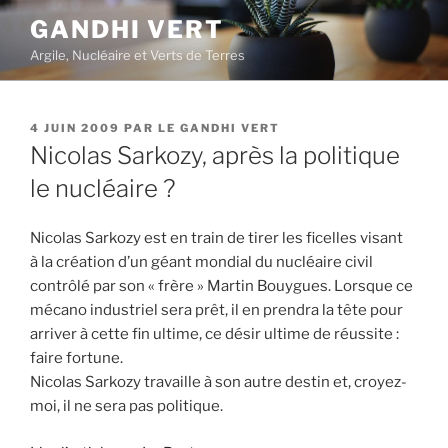
Aller
GANDHI VERT
au
Argile, Nucléaire et Verts de Terres
contenu
principal
PUBLIÉ
4 JUIN 2009
PAR
LE GANDHI VERT
LE
Nicolas Sarkozy, après la politique
le nucléaire ?
Nicolas Sarkozy est en train de tirer les ficelles visant
à la création d’un géant mondial du nucléaire civil
contrôlé par son « frère » Martin Bouygues. Lorsque ce
mécano industriel sera prêt, il en prendra la tête pour
arriver à cette fin ultime, ce désir ultime de réussite :
faire fortune.
Nicolas Sarkozy travaille à son autre destin et, croyez-
moi, il ne sera pas politique.