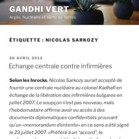
Aller
GANDHI VERT
au
Argile, Nucléaire et Verts de Terres
contenu
principal
ÉTIQUETTE :
NICOLAS SARKOZY
PUBLIÉ
30 AVRIL 2012
LE
Echange centrale contre infirmières
Selon les Inrocks
,
Nicolas Sarkozy aurait accepté de
fournir une centrale nucléaire au colonel Kadhafi en
échange de la libération des infirmières bulgares en
juillet 2007. Le soupçon n’est pas nouveau, mais
l’hebdomadaire affirme avoir eu accès à des
documents diplomatiques confidentiels prouvant
qu’un «memorandum d’entente» en ce sens a été signé
le 23 juillet 2007. «Préféré à un “accord”, le