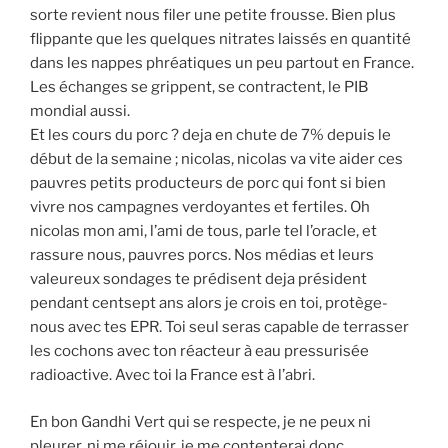
sorte revient nous filer une petite frousse. Bien plus
flippante que les quelques nitrates laissés en quantité
dans les nappes phréatiques un peu partout en France.
Les échanges se grippent, se contractent, le PIB
mondial aussi.
Et les cours du porc ? deja en chute de 7% depuis le
début de la semaine ; nicolas, nicolas va vite aider ces
pauvres petits producteurs de porc qui font si bien
vivre nos campagnes verdoyantes et fertiles. Oh
nicolas mon ami, l’ami de tous, parle tel l’oracle, et
rassure nous, pauvres porcs. Nos médias et leurs
valeureux sondages te prédisent deja président
pendant centsept ans alors je crois en toi, protège-
nous avec tes EPR. Toi seul seras capable de terrasser
les cochons avec ton réacteur à eau pressurisée
radioactive. Avec toi la France est à l’abri.
En bon Gandhi Vert qui se respecte, je ne peux ni
pleurer, ni me réjouir, je me contenterai donc