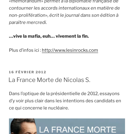
«mémorandum» permet à la diplomatie française de
contourner les accords internationaux en matière de
non-prolifération», écrit le journal dans son édition à
paraître mercredi.
…vive la mafia, euh… vivement la fin.
Plus d’infos ici :
http://www.lesinrocks.com
PUBLIÉ
16 FÉVRIER 2012
LE
La France Morte de Nicolas S.
Dans l’optique de la présidentielle de 2012, essayons
d’y voir plus clair dans les intentions des candidats en
ce qui concerne le nucléaire.