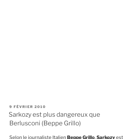
PUBLIÉ
9 FÉVRIER 2010
LE
Sarkozy est plus dangereux que
Berlusconi (Beppe Grillo)
Selon le journaliste Italien
Beppe Grillo
,
Sarkozy
est