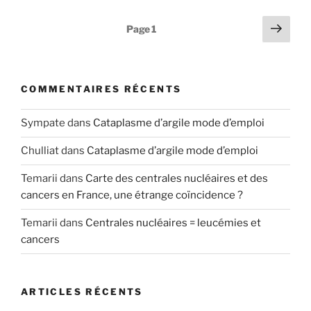
Pagination
Page
Page
1
suiv
des
publications
COMMENTAIRES RÉCENTS
Sympate
dans
Cataplasme d’argile mode d’emploi
Chulliat
dans
Cataplasme d’argile mode d’emploi
Temarii
dans
Carte des centrales nucléaires et des
cancers en France, une étrange coïncidence ?
Temarii
dans
Centrales nucléaires = leucémies et
cancers
ARTICLES RÉCENTS