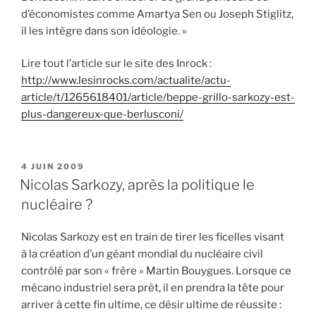
d’économistes comme Amartya Sen ou Joseph Stiglitz,
il les intègre dans son idéologie. »
Lire tout l’article sur le site des Inrock :
http://www.lesinrocks.com/actualite/actu-
article/t/1265618401/article/beppe-grillo-sarkozy-est-
plus-dangereux-que-berlusconi/
PUBLIÉ
4 JUIN 2009
LE
Nicolas Sarkozy, après la politique le
nucléaire ?
Nicolas Sarkozy est en train de tirer les ficelles visant
à la création d’un géant mondial du nucléaire civil
contrôlé par son « frère » Martin Bouygues. Lorsque ce
mécano industriel sera prêt, il en prendra la tête pour
arriver à cette fin ultime, ce désir ultime de réussite :