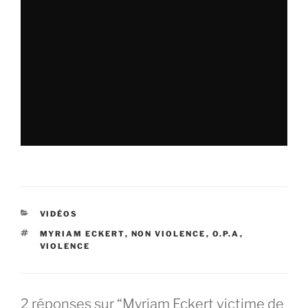
CATÉGORIES
VIDÉOS
ÉTIQUETTES
MYRIAM ECKERT
,
NON VIOLENCE
,
O.P.A
,
VIOLENCE
2 réponses sur “Myriam Eckert victime de