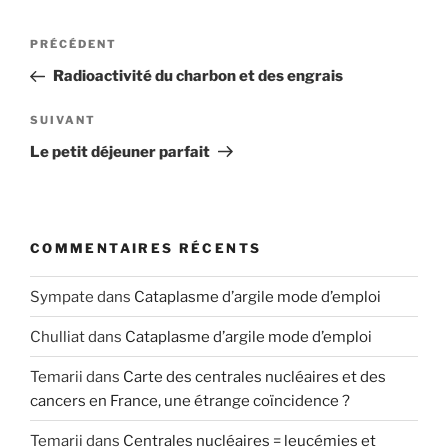
Navigation
Article
PRÉCÉDENT
de
précédent
Radioactivité du charbon et des engrais
l’article
Article
SUIVANT
suivant
Le petit déjeuner parfait
COMMENTAIRES RÉCENTS
Sympate
dans
Cataplasme d’argile mode d’emploi
Chulliat
dans
Cataplasme d’argile mode d’emploi
Temarii
dans
Carte des centrales nucléaires et des
cancers en France, une étrange coïncidence ?
Temarii
dans
Centrales nucléaires = leucémies et