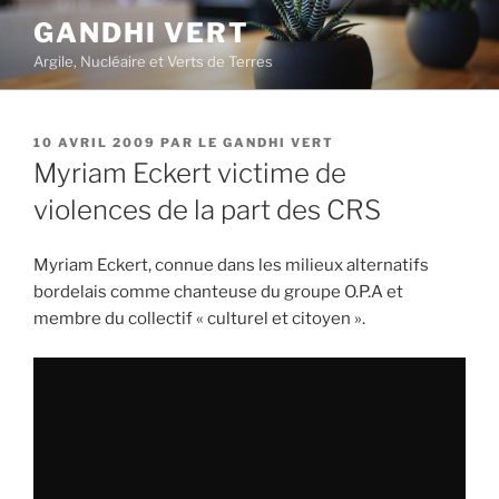
Aller
GANDHI VERT
au
Argile, Nucléaire et Verts de Terres
contenu
principal
PUBLIÉ
10 AVRIL 2009
PAR
LE GANDHI VERT
LE
Myriam Eckert victime de
violences de la part des CRS
Myriam Eckert, connue dans les milieux alternatifs
bordelais comme chanteuse du groupe O.P.A et
membre du collectif « culturel et citoyen ».