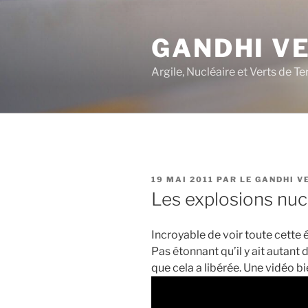
Aller
au
GANDHI V
contenu
principal
Argile, Nucléaire et Verts de Te
PUBLIÉ
19 MAI 2011
PAR
LE GANDHI V
LE
Les explosions nuc
Incroyable de voir toute cette 
Pas étonnant qu’il y ait autant 
que cela a libérée. Une vidéo bi