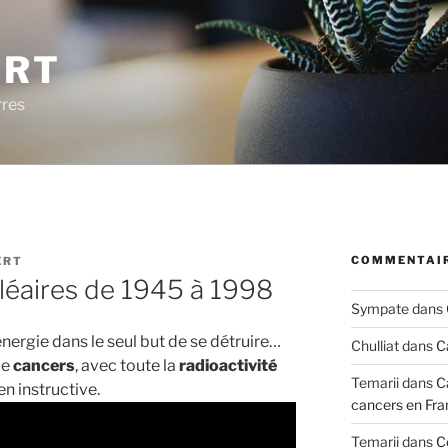
ERT
rres
COMMENTAIR
ERT
léaires de 1945 à 1998
Sympate
dans
énergie dans le seul but de se détruire…
Chulliat
dans
C
de
cancers
, avec toute la
radioactivité
Temarii
dans
C
en instructive.
cancers en Fra
Temarii
dans
C