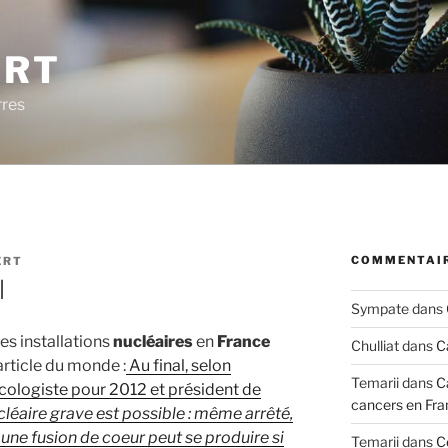
ERT
rres
COMMENTAIR
ERT
l
Sympate
dans
es installations
nucléaires
en
France
Chulliat
dans
C
rticle du monde :
Au final, selon
Temarii
dans
C
ologiste pour 2012 et président de
cancers en Fra
cléaire grave est possible : même arrêté,
t une fusion de coeur peut se produire si
Temarii
dans
C