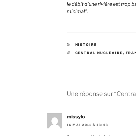
le débit d’une rivière est trop
minimal”.
CATÉGORIES
HISTOIRE
ÉTIQUETTES
CENTRAL NUCLÉAIRE
,
FRA
Une réponse sur “Centra
missylo
16 MAI 2011 À 13:43