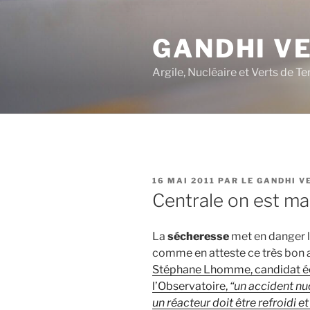
Aller
au
GANDHI V
contenu
principal
Argile, Nucléaire et Verts de Te
PUBLIÉ
16 MAI 2011
PAR
LE GANDHI V
LE
Centrale on est ma
La
sécheresse
met en danger l
comme en atteste ce très bon a
Stéphane Lhomme, candidat éc
l’Observatoire,
“un accident nu
un réacteur doit être refroidi e