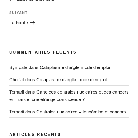
l’article
Article
SUIVANT
suivant
La honte
COMMENTAIRES RÉCENTS
Sympate
dans
Cataplasme d’argile mode d’emploi
Chulliat
dans
Cataplasme d’argile mode d’emploi
Temarii
dans
Carte des centrales nucléaires et des cancers
en France, une étrange coïncidence ?
Temarii
dans
Centrales nucléaires = leucémies et cancers
ARTICLES RÉCENTS