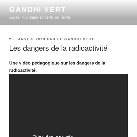
Aller
GANDHI VERT
au
Argile, Nucléaire et Verts de Terres
contenu
principal
PUBLIÉ
25 JANVIER 2013
PAR
LE GANDHI VERT
LE
Les dangers de la radioactivité
Une vidéo pédagogique sur les dangers de la
radioactivité.