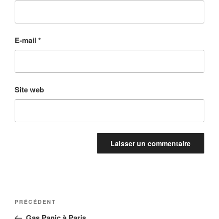
E-mail
*
Site web
Navigation
Article
PRÉCÉDENT
de
précédent
Gas Panic à Paris