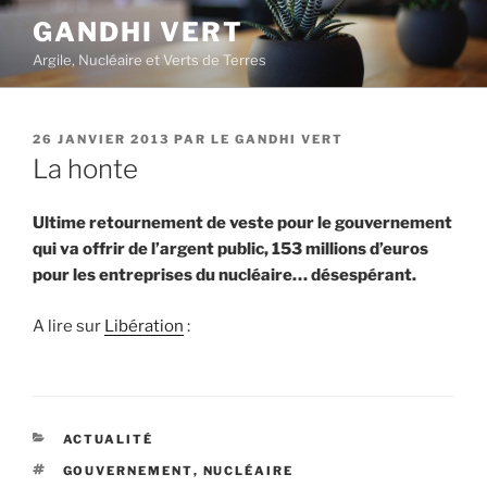
Aller
GANDHI VERT
au
Argile, Nucléaire et Verts de Terres
contenu
principal
PUBLIÉ
26 JANVIER 2013
PAR
LE GANDHI VERT
LE
La honte
Ultime retournement de veste pour le gouvernement
qui va offrir de l’argent public, 153 millions d’euros
pour les entreprises du nucléaire… désespérant.
A lire sur
Libération
:
CATÉGORIES
ACTUALITÉ
ÉTIQUETTES
GOUVERNEMENT
,
NUCLÉAIRE