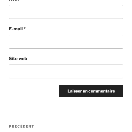
E-mail
*
Site web
Navigation
Article
PRÉCÉDENT
de