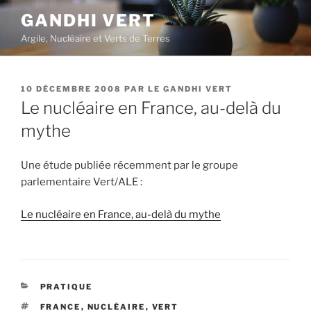
Aller
GANDHI VERT
au
Argile, Nucléaire et Verts de Terres
contenu
principal
PUBLIÉ
10 DÉCEMBRE 2008
PAR
LE GANDHI VERT
LE
Le nucléaire en France, au-delà du
mythe
Une étude publiée récemment par le groupe
parlementaire Vert/ALE :
Le nucléaire en France, au-delà du mythe
CATÉGORIES
PRATIQUE
ÉTIQUETTES
FRANCE
,
NUCLÉAIRE
,
VERT