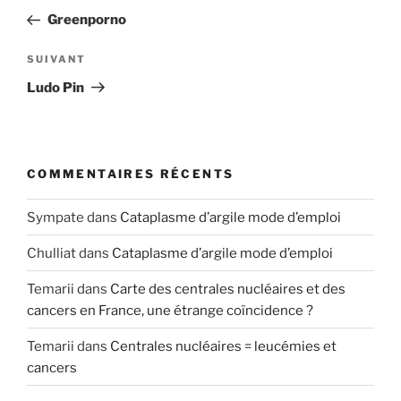
de
précédent
Greenporno
l’article
Article
SUIVANT
suivant
Ludo Pin
COMMENTAIRES RÉCENTS
Sympate
dans
Cataplasme d’argile mode d’emploi
Chulliat
dans
Cataplasme d’argile mode d’emploi
Temarii
dans
Carte des centrales nucléaires et des
cancers en France, une étrange coïncidence ?
Temarii
dans
Centrales nucléaires = leucémies et
cancers