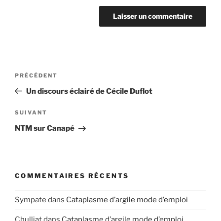
Navigation
Article
PRÉCÉDENT
de
précédent
Un discours éclairé de Cécile Duflot
l’article
Article
SUIVANT
suivant
NTM sur Canapé
COMMENTAIRES RÉCENTS
Sympate
dans
Cataplasme d’argile mode d’emploi
Chulliat
dans
Cataplasme d’argile mode d’emploi