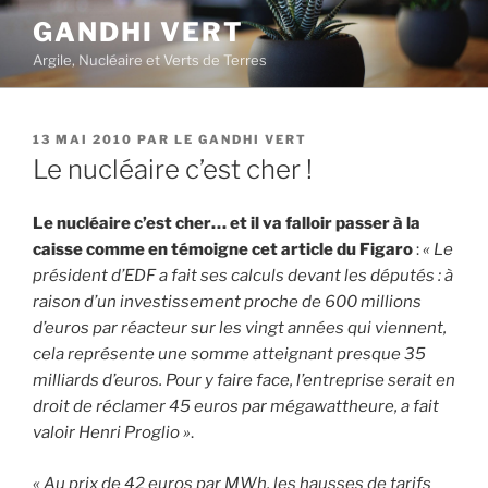
Aller
GANDHI VERT
au
Argile, Nucléaire et Verts de Terres
contenu
principal
PUBLIÉ
13 MAI 2010
PAR
LE GANDHI VERT
LE
Le nucléaire c’est cher !
Le nucléaire c’est cher… et il va falloir passer à la
caisse comme en témoigne cet article du Figaro
:
« Le
président d’EDF a fait ses calculs devant les députés : à
raison d’un investissement proche de 600 millions
d’euros par réacteur sur les vingt années qui viennent,
cela représente une somme atteignant presque 35
milliards d’euros. Pour y faire face, l’entreprise serait en
droit de réclamer 45 euros par mégawattheure, a fait
valoir Henri Proglio »
.
« Au prix de 42 euros par MWh, les hausses de tarifs