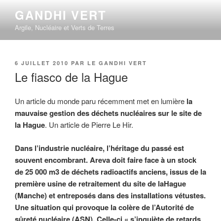
Aller
GANDHI VERT
au
Argile, Nucléaire et Verts de Terres
contenu
principal
PUBLIÉ
6 JUILLET 2010
PAR
LE GANDHI VERT
LE
Le fiasco de la Hague
Un article du monde paru récemment met en lumière
la
mauvaise gestion des déchets nucléaires sur le site de
la Hague
. Un article de Pierre Le Hir.
Dans l’industrie nucléaire, l’héritage du passé est
souvent encombrant. Areva doit faire face à un stock
de 25 000 m3 de déchets radioactifs anciens, issus de la
première usine de retraitement du site de laHague
(Manche) et entreposés dans des installations vétustes.
Une situation qui provoque la colère de l’Autorité de
sûreté nucléaire (ASN). Celle-ci « s’inquiète de retards