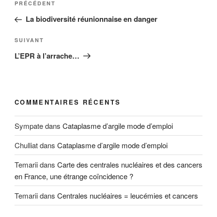
Article
PRÉCÉDENT
de
précédent
La biodiversité réunionnaise en danger
l’article
Article
SUIVANT
suivant
L’EPR à l’arrache…
COMMENTAIRES RÉCENTS
Sympate
dans
Cataplasme d’argile mode d’emploi
Chulliat
dans
Cataplasme d’argile mode d’emploi
Temarii
dans
Carte des centrales nucléaires et des cancers
en France, une étrange coïncidence ?
Temarii
dans
Centrales nucléaires = leucémies et cancers