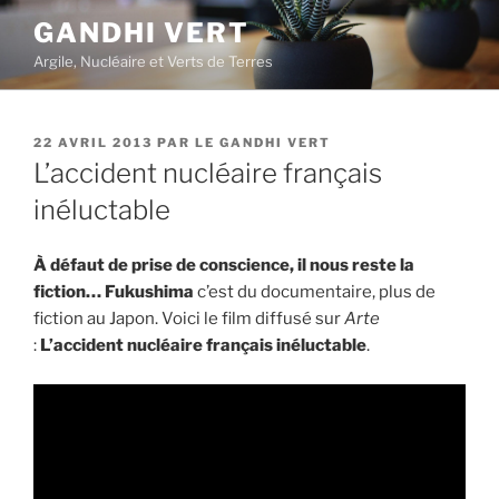
Aller
GANDHI VERT
au
Argile, Nucléaire et Verts de Terres
contenu
principal
PUBLIÉ
22 AVRIL 2013
PAR
LE GANDHI VERT
LE
L’accident nucléaire français
inéluctable
À défaut de prise de conscience, il nous reste la
fiction…
Fukushima
c’est du documentaire, plus de
fiction au Japon. Voici le film diffusé sur
Arte
:
L’accident nucléaire français inéluctable
.