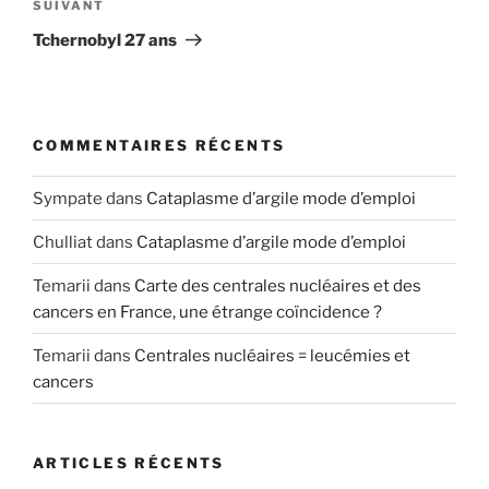
Article
SUIVANT
suivant
Tchernobyl 27 ans
COMMENTAIRES RÉCENTS
Sympate
dans
Cataplasme d’argile mode d’emploi
Chulliat
dans
Cataplasme d’argile mode d’emploi
Temarii
dans
Carte des centrales nucléaires et des
cancers en France, une étrange coïncidence ?
Temarii
dans
Centrales nucléaires = leucémies et
cancers
ARTICLES RÉCENTS