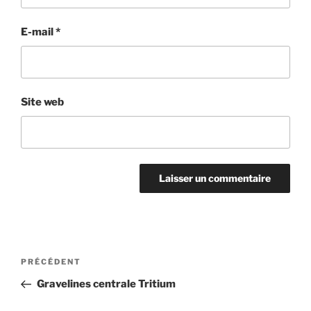
E-mail
*
Site web
Navigation
Article
PRÉCÉDENT
de
précédent
Gravelines centrale Tritium
l’article