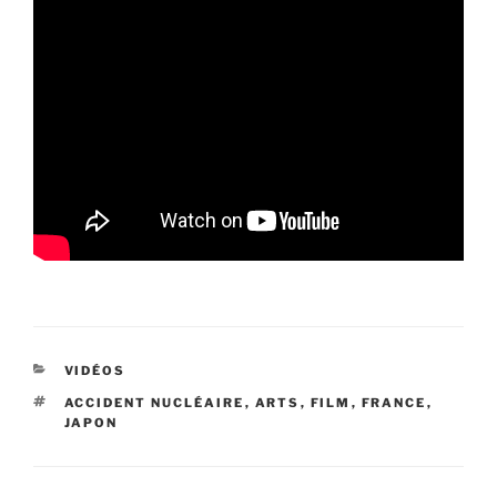
CATÉGORIES
VIDÉOS
ÉTIQUETTES
ACCIDENT NUCLÉAIRE
,
ARTS
,
FILM
,
FRANCE
,
JAPON