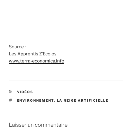
Source :
Les Apprentis Z’Ecolos
www.terra-economica.info
CATÉGORIES
VIDÉOS
ÉTIQUETTES
ENVIRONNEMENT
,
LA NEIGE ARTIFICIELLE
Laisser un commentaire