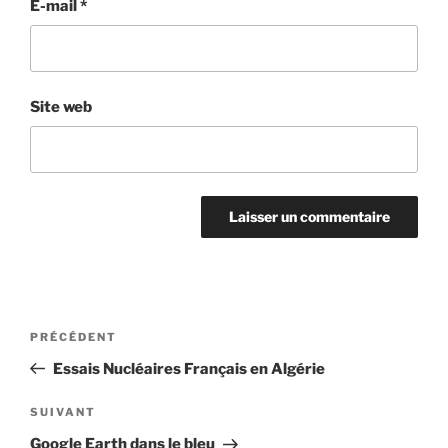
E-mail
*
Site web
Navigation
Article
PRÉCÉDENT
de
précédent
Essais Nucléaires Français en Algérie
l’article
Article
SUIVANT
suivant
Google Earth dans le bleu