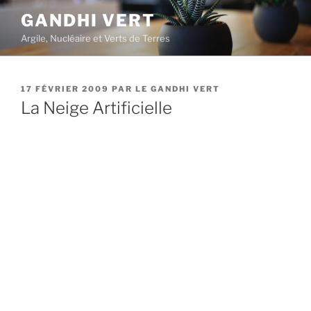
Aller
GANDHI VERT
au
Argile, Nucléaire et Verts de Terres
contenu
principal
PUBLIÉ
17 FÉVRIER 2009
PAR
LE GANDHI VERT
LE
La Neige Artificielle