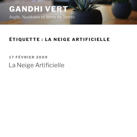
Aller
GANDHI VERT
au
Argile, Nucléaire et Verts de Terres
contenu
principal
ÉTIQUETTE :
LA NEIGE ARTIFICIELLE
PUBLIÉ
17 FÉVRIER 2009
LE
La Neige Artificielle