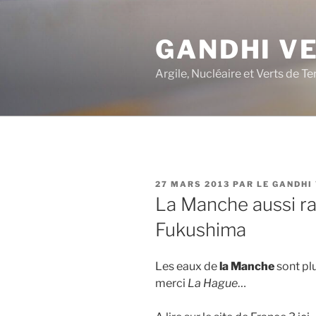
Aller
au
GANDHI V
contenu
principal
Argile, Nucléaire et Verts de Te
PUBLIÉ
27 MARS 2013
PAR
LE GANDHI
LE
La Manche aussi ra
Fukushima
Les eaux de
la Manche
sont pl
merci
La Hague
…