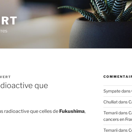
ERT
rres
COMMENTAIR
 VERT
dioactive que
Sympate
dans
Chulliat
dans
C
us radioactive que celles de
Fukushima
,
Temarii
dans
C
cancers en Fra
Temarii
dans
C