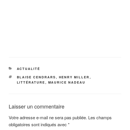
CATÉGORIES
ACTUALITÉ
ÉTIQUETTES
BLAISE CENDRARS
,
HENRY MILLER
,
LITTÉRATURE
,
MAURICE NADEAU
Laisser un commentaire
Votre adresse e-mail ne sera pas publiée.
Les champs
obligatoires sont indiqués avec
*