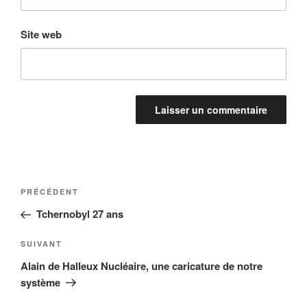
Site web
Navigation
Article
PRÉCÉDENT
de
précédent
Tchernobyl 27 ans
l’article
Article
SUIVANT
suivant
Alain de Halleux Nucléaire, une caricature de notre
système