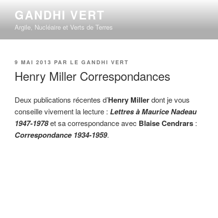
Aller
GANDHI VERT
au
Argile, Nucléaire et Verts de Terres
contenu
principal
PUBLIÉ
9 MAI 2013
PAR
LE GANDHI VERT
LE
Henry Miller Correspondances
Deux publications récentes d’
Henry Miller
dont je vous
conseille vivement la lecture :
Lettres à Maurice Nadeau
1947-1978
et sa correspondance avec
Blaise Cendrars
:
Correspondance 1934-1959
.