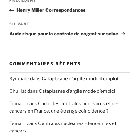
Article
PRÉCÉDENT
de
précédent
Henry Miller Correspondances
l’article
Article
SUIVANT
suivant
Aude risque pour la centrale de nogent sur seine
COMMENTAIRES RÉCENTS
Sympate
dans
Cataplasme d’argile mode d’emploi
Chulliat
dans
Cataplasme d’argile mode d’emploi
Temarii
dans
Carte des centrales nucléaires et des
cancers en France, une étrange coïncidence ?
Temarii
dans
Centrales nucléaires = leucémies et
cancers