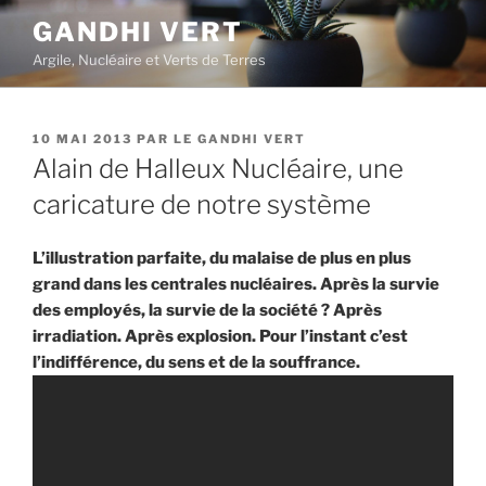
Aller
GANDHI VERT
au
Argile, Nucléaire et Verts de Terres
contenu
principal
PUBLIÉ
10 MAI 2013
PAR
LE GANDHI VERT
LE
Alain de Halleux Nucléaire, une
caricature de notre système
L’illustration parfaite, du malaise de plus en plus
grand dans les centrales nucléaires. Après la survie
des employés, la survie de la société ? Après
irradiation. Après explosion. Pour l’instant c’est
l’indifférence, du sens et de la souffrance.