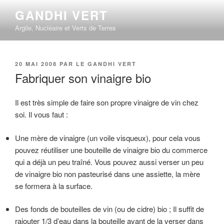
Aller
GANDHI VERT
au
Argile, Nucléaire et Verts de Terres
contenu
principal
PUBLIÉ
20 MAI 2008
PAR
LE GANDHI VERT
LE
Fabriquer son vinaigre bio
Il est très simple de faire son propre vinaigre de vin chez
soi. Il vous faut :
Une mère de vinaigre (un voile visqueux), pour cela vous
pouvez réutiliser une bouteille de vinaigre bio du commerce
qui a déjà un peu traîné. Vous pouvez aussi verser un peu
de vinaigre bio non pasteurisé dans une assiette, la mère
se formera à la surface.
Des fonds de bouteilles de vin (ou de cidre) bio ; Il suffit de
rajouter 1/3 d’eau dans la bouteille avant de la verser dans