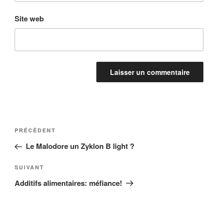
Site web
Navigation
Article
PRÉCÉDENT
de
précédent
Le Malodore un Zyklon B light ?
l’article
Article
SUIVANT
suivant
Additifs alimentaires: méfiance!