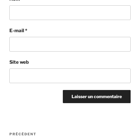
E-mail
*
Site web
Navigation
Article
PRÉCÉDENT
de