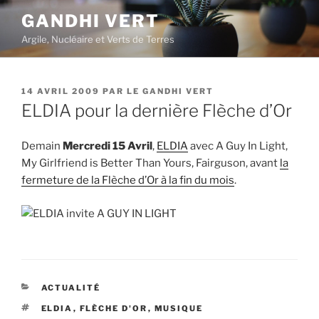
Aller
GANDHI VERT
au
Argile, Nucléaire et Verts de Terres
contenu
principal
PUBLIÉ
14 AVRIL 2009
PAR
LE GANDHI VERT
LE
ELDIA pour la dernière Flèche d’Or
Demain
Mercredi 15 Avril
,
ELDIA
avec A Guy In Light,
My Girlfriend is Better Than Yours, Fairguson, avant
la
fermeture de la Flèche d’Or à la fin du mois
.
CATÉGORIES
ACTUALITÉ
ÉTIQUETTES
ELDIA
,
FLÈCHE D'OR
,
MUSIQUE