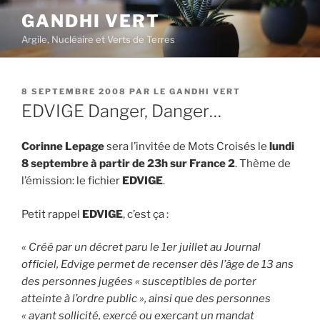
Aller
GANDHI VERT
au
Argile, Nucléaire et Verts de Terres
contenu
principal
PUBLIÉ
8 SEPTEMBRE 2008
PAR
LE GANDHI VERT
LE
EDVIGE Danger, Danger…
Corinne Lepage
sera l’invitée de Mots Croisés le
lundi
8 septembre à partir de 23h sur France 2
. Thème de
l’émission: le fichier
EDVIGE
.
Petit rappel
EDVIGE
, c’est ça :
« Créé par un décret paru le 1er juillet au Journal
officiel, Edvige permet de recenser dès l’âge de 13 ans
des personnes jugées « susceptibles de porter
atteinte à l’ordre public », ainsi que des personnes
« ayant sollicité, exercé ou exerçant un mandat