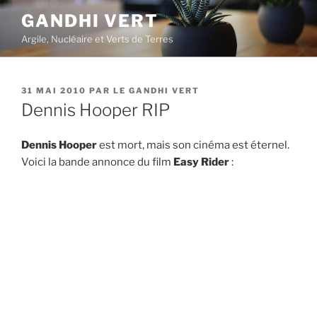
Aller
GANDHI VERT
au
Argile, Nucléaire et Verts de Terres
contenu
principal
PUBLIÉ
31 MAI 2010
PAR
LE GANDHI VERT
LE
Dennis Hooper RIP
Dennis Hooper
est mort, mais son cinéma est éternel.
Voici la bande annonce du film
Easy Rider
: