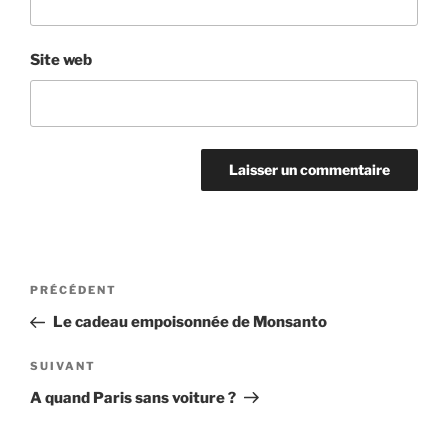
Site web
Navigation
Article
PRÉCÉDENT
de
précédent
Le cadeau empoisonnée de Monsanto
l’article
Article
SUIVANT
suivant
A quand Paris sans voiture ?