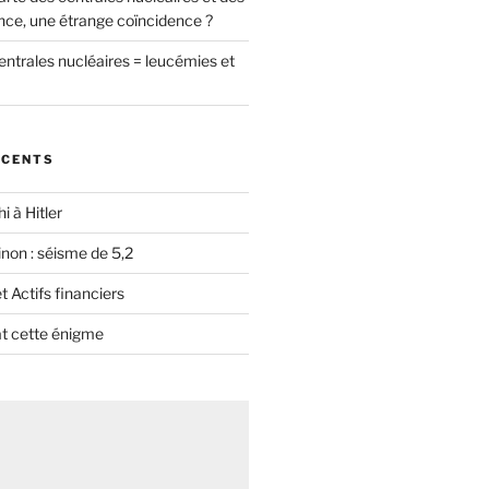
nce, une étrange coïncidence ?
entrales nucléaires = leucémies et
ÉCENTS
i à Hitler
non : séisme de 5,2
 Actifs financiers
t cette énigme