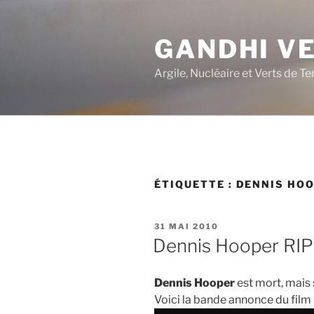
Aller
au
GANDHI V
contenu
principal
Argile, Nucléaire et Verts de Te
ÉTIQUETTE :
DENNIS HO
PUBLIÉ
31 MAI 2010
LE
Dennis Hooper RIP
Dennis Hooper
est mort, mais 
Voici la bande annonce du film