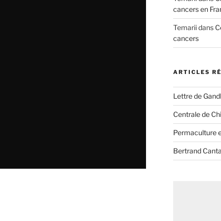
cancers en Fra
Temarii
dans
C
cancers
ARTICLES R
Lettre de Gandh
Centrale de Chi
Permaculture et
Bertrand Canta