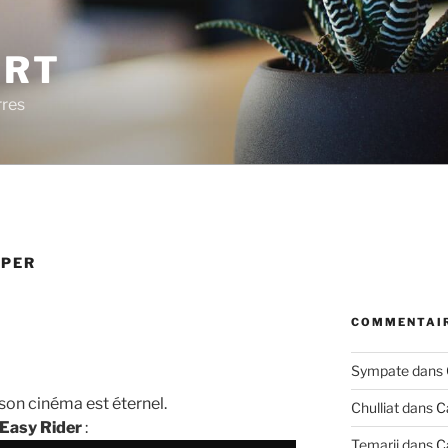
ERT
rres
OPER
COMMENTAIR
Sympate
dans
son cinéma est éternel.
Chulliat
dans
C
Easy Rider
:
Temarii
dans
C