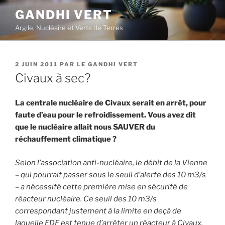
Aller
GANDHI VERT
au
Argile, Nucléaire et Verts de Terres
contenu
principal
PUBLIÉ
2 JUIN 2011
PAR
LE GANDHI VERT
LE
Civaux à sec?
La centrale nucléaire de Civaux serait en arrêt, pour
faute d’eau pour le refroidissement. Vous avez dit
que le nucléaire allait nous SAUVER du
réchauffement climatique ?
Selon l’association anti-nucléaire, le débit de la Vienne
– qui pourrait passer sous le seuil d’alerte des 10 m3/s
– a nécessité cette première mise en sécurité de
réacteur nucléaire. Ce seuil des 10 m3/s
correspondant justement à la limite en deçà de
laquelle EDF est tenue d’arrêter un réacteur à Civaux,