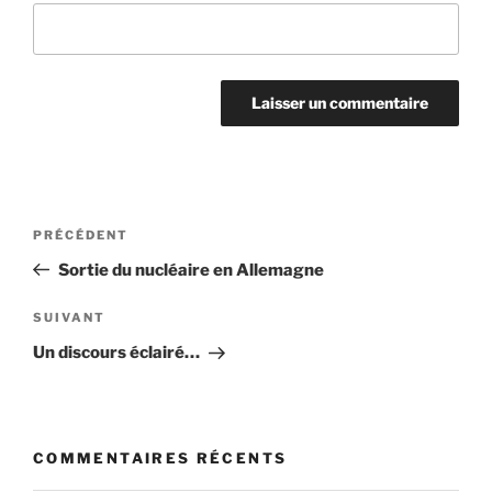
Navigation
Article
PRÉCÉDENT
de
précédent
Sortie du nucléaire en Allemagne
l’article
Article
SUIVANT
suivant
Un discours éclairé…
COMMENTAIRES RÉCENTS