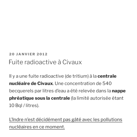
PUBLIÉ
20 JANVIER 2012
LE
Fuite radioactive à Civaux
Il y a une fuite radioactive (de tritium) à la
centrale
nucléaire de Civaux
. Une concentration de 540
becquerels par litres d’eau a été relevée dans la
nappe
phréatique sous la centrale
(la limité autorisée étant
10 Bql / litres).
L’Indre n’est décidément pas gâté avec les pollutions
nucléaires en ce moment.