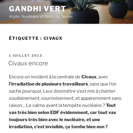
Aller
GANDHI VERT
au
Argile, Nucléaire et Verts de Terres
contenu
principal
ÉTIQUETTE :
CIVAUX
PUBLIÉ
1 JUILLET 2013
LE
Civaux encore
Encore un incident à la centrale de
Civaux
, avec
l’irradiation de plusieurs travailleurs
, sans que l’on
sache pourquoi. Leur dosimètre s’est mis à chanter
soudainement, sournoisement, et apparemment sans
raison… Le calme avant la tempête nucléaire ?
Tout
vas très bien selon EDF évidemment, car tout vas
toujours très bien avec le nucléaire, et une
irradiation, c’est invisible, ça tombe bien non ?