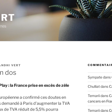
ERT
rres
COMMENTAIR
ANDHI VERT
on dos
Sympate
dans
lay : la France prise en excès de zèle
Chulliat
dans
C
Temarii
dans
C
uropéenne a confirmé ces doutes en
cancers en Fra
is demandé à Paris d’augmenter la TVA
 taux de TVA réduit de 5,5% pourra
Temarii
dans
C