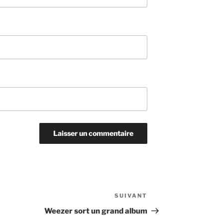
SUIVANT
Article
suivant
Weezer sort un grand album