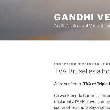
Aller
au
GANDHI V
contenu
principal
Argile, Nucléaire et Verts de Te
PUBLIÉ
13 SEPTEMBRE 2010
PAR
LE G
LE
TVA Bruxelles a b
A lire sur écran :
TVA et Triple-P
Ce week-end, la Commission e
déclarant à l’AFP n’avoir jama
sur les offres triple play. « Le