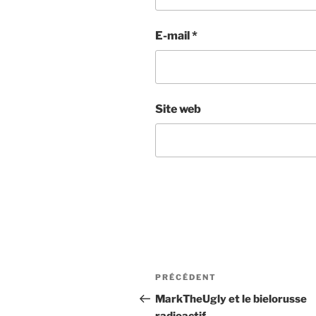
E-mail
*
Site web
Navigation
Article
PRÉCÉDENT
de
précédent
MarkTheUgly et le bielorusse