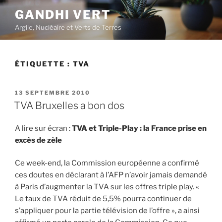
Aller
GANDHI VERT
au
Argile, Nucléaire et Verts de Terres
contenu
principal
ÉTIQUETTE :
TVA
PUBLIÉ
13 SEPTEMBRE 2010
LE
TVA Bruxelles a bon dos
A lire sur écran :
TVA et Triple-Play : la France prise en
excès de zèle
Ce week-end, la Commission européenne a confirmé
ces doutes en déclarant à l’AFP n’avoir jamais demandé
à Paris d’augmenter la TVA sur les offres triple play. «
Le taux de TVA réduit de 5,5% pourra continuer de
s’appliquer pour la partie télévision de l’offre », a ainsi