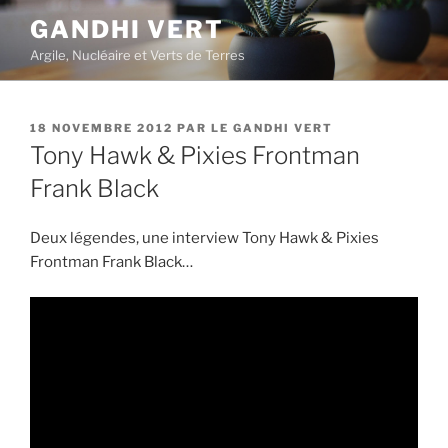
Aller
GANDHI VERT
au
Argile, Nucléaire et Verts de Terres
contenu
principal
PUBLIÉ
18 NOVEMBRE 2012
PAR
LE GANDHI VERT
LE
Tony Hawk & Pixies Frontman
Frank Black
Deux légendes, une interview Tony Hawk & Pixies
Frontman Frank Black…