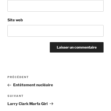
Site web
Navigation
Article
PRÉCÉDENT
de
précédent
Entêtement nucléaire
l’article
Article
SUIVANT
suivant
Larry Clark Marfa Girl