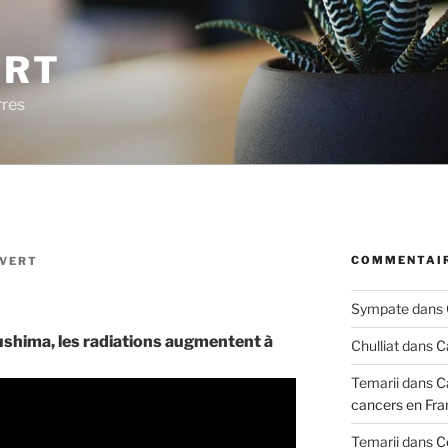
ERT
rres
COMMENTAIR
 VERT
Sympate
dans
ushima, les radiations augmentent à
Chulliat
dans
C
Temarii
dans
C
cancers en Fra
Temarii
dans
C