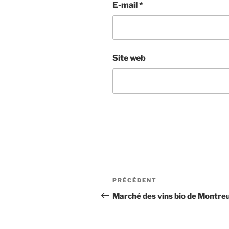
E-mail
*
Site web
Navigation
Article
PRÉCÉDENT
de
précédent
Marché des vins bio de Montreu
l’article