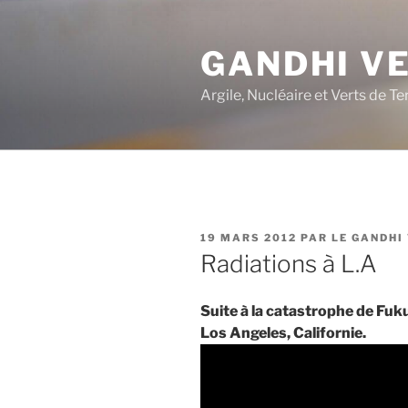
Aller
au
GANDHI V
contenu
principal
Argile, Nucléaire et Verts de Te
PUBLIÉ
19 MARS 2012
PAR
LE GANDHI
LE
Radiations à L.A
Suite à la catastrophe de Fuk
Los Angeles, Californie.