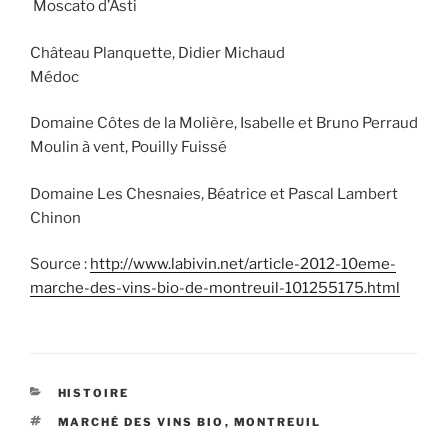
Moscato d’Asti
Château Planquette, Didier Michaud
Médoc
Domaine Côtes de la Molière, Isabelle et Bruno Perraud
Moulin à vent, Pouilly Fuissé
Domaine Les Chesnaies, Béatrice et Pascal Lambert
Chinon
Source :
http://www.labivin.net/article-2012-10eme-
marche-des-vins-bio-de-montreuil-101255175.html
CATÉGORIES
HISTOIRE
ÉTIQUETTES
MARCHÉ DES VINS BIO
,
MONTREUIL