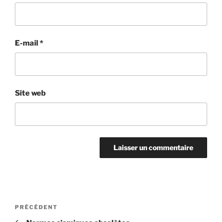
E-mail
*
Site web
Navigation
Article
PRÉCÉDENT
de
précédent