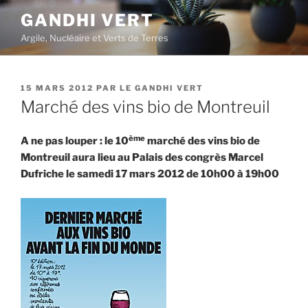
Aller
GANDHI VERT
au
Argile, Nucléaire et Verts de Terres
contenu
principal
PUBLIÉ
15 MARS 2012
PAR
LE GANDHI VERT
LE
Marché des vins bio de Montreuil
ème
A ne pas louper : le 10
marché des vins bio de
Montreuil aura lieu au Palais des congrès Marcel
Dufriche le samedi 17 mars 2012 de 10h00 à 19h00