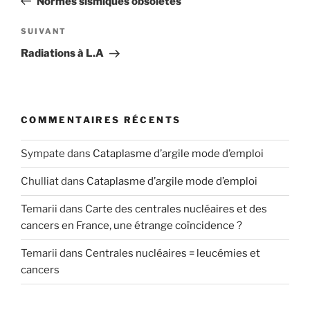
Normes sismiques obsolètes
l’article
Article
SUIVANT
suivant
Radiations à L.A
COMMENTAIRES RÉCENTS
Sympate
dans
Cataplasme d’argile mode d’emploi
Chulliat
dans
Cataplasme d’argile mode d’emploi
Temarii
dans
Carte des centrales nucléaires et des
cancers en France, une étrange coïncidence ?
Temarii
dans
Centrales nucléaires = leucémies et
cancers