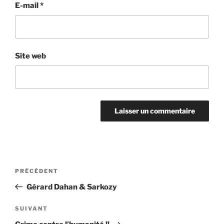
E-mail
*
Site web
Navigation
Article
PRÉCÉDENT
de
précédent
Gérard Dahan & Sarkozy
l’article
Article
SUIVANT
suivant