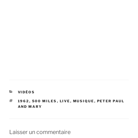
CATÉGORIES
VIDÉOS
ÉTIQUETTES
1962
,
500 MILES
,
LIVE
,
MUSIQUE
,
PETER PAUL
AND MARY
Laisser un commentaire