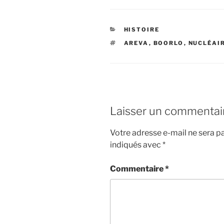
CATÉGORIES
HISTOIRE
ÉTIQUETTES
AREVA
,
BOORLO
,
NUCLÉAI
Laisser un commentai
Votre adresse e-mail ne sera pa
indiqués avec
*
Commentaire
*