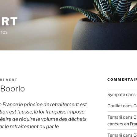
ERT
rres
COMMENTAIR
HI VERT
à Boorlo
Sympate
dans
’en France le principe de retraitement est
Chulliat
dans
C
tion est fausse, la loi française impose
Temarii
dans
C
éaire de réduire le volume des déchets
cancers en Fra
ar le retraitement ou par le
Temarii
dans
C