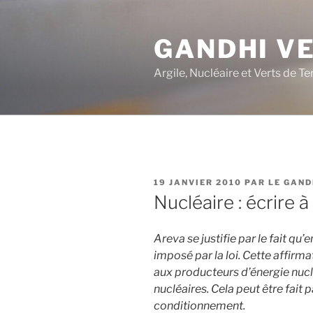
Aller
au
GANDHI V
contenu
principal
Argile, Nucléaire et Verts de Te
PUBLIÉ
19 JANVIER 2010
PAR
LE GAND
LE
Nucléaire : écrire 
Areva se justifie par le fait qu
imposé par la loi. Cette affirma
aux producteurs d’énergie nucl
nucléaires. Cela peut être fait p
conditionnement.