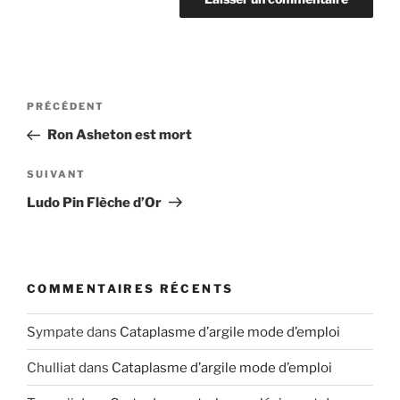
Navigation
Article
PRÉCÉDENT
de
précédent
Ron Asheton est mort
l’article
Article
SUIVANT
suivant
Ludo Pin Flèche d’Or
COMMENTAIRES RÉCENTS
Sympate
dans
Cataplasme d’argile mode d’emploi
Chulliat
dans
Cataplasme d’argile mode d’emploi