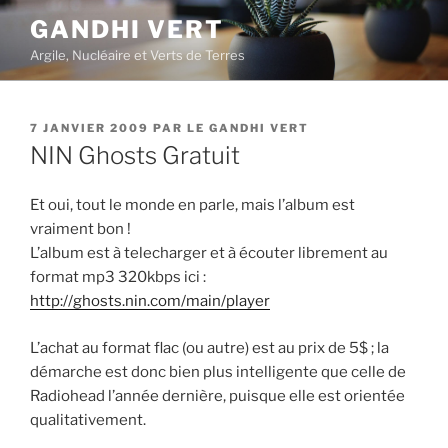
Aller
GANDHI VERT
au
Argile, Nucléaire et Verts de Terres
contenu
principal
PUBLIÉ
7 JANVIER 2009
PAR
LE GANDHI VERT
LE
NIN Ghosts Gratuit
Et oui, tout le monde en parle, mais l’album est
vraiment bon !
L’album est à telecharger et à écouter librement au
format mp3 320kbps ici :
http://ghosts.nin.com/main/player
L’achat au format flac (ou autre) est au prix de 5$ ; la
démarche est donc bien plus intelligente que celle de
Radiohead l’année dernière, puisque elle est orientée
qualitativement.