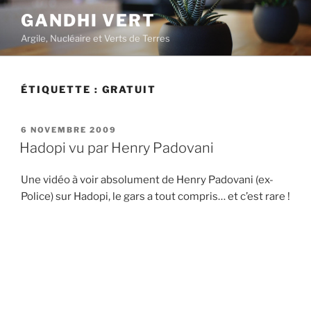
Aller
GANDHI VERT
au
Argile, Nucléaire et Verts de Terres
contenu
principal
ÉTIQUETTE :
GRATUIT
PUBLIÉ
6 NOVEMBRE 2009
LE
Hadopi vu par Henry Padovani
Une vidéo à voir absolument de Henry Padovani (ex-
Police) sur Hadopi, le gars a tout compris… et c’est rare !