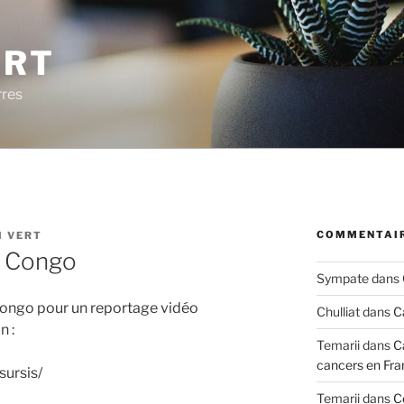
ERT
rres
COMMENTAIR
I VERT
u Congo
Sympate
dans
ongo pour un reportage vidéo
Chulliat
dans
C
n :
Temarii
dans
C
cancers en Fra
sursis/
Temarii
dans
C