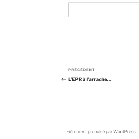
Navigation
Article
PRÉCÉDENT
de
précédent
L’EPR à l’arrache…
l’article
Fièrement propulsé par WordPress