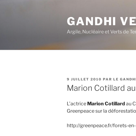
Aller
au
GANDHI V
contenu
principal
Argile, Nucléaire et Verts de Te
PUBLIÉ
9 JUILLET 2010
PAR
LE GANDH
LE
Marion Cotillard a
L’actrice
Marion Cotillard
au C
Greenpeace sur la déforestatio
http://greenpeace.fr/forets-en-