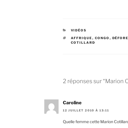
CATÉGORIES
VIDÉOS
ÉTIQUETTES
AFFRIQUE
,
CONGO
,
DÉFOR
COTILLARD
2 réponses sur “Marion C
Caroline
12 JUILLET 2010 À 13:11
Quelle femme cette Marion Cotillard