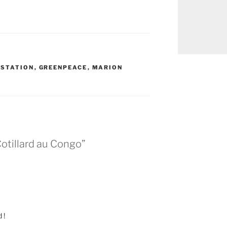
ESTATION
,
GREENPEACE
,
MARION
otillard au Congo”
 !