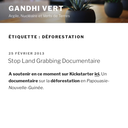
Aller
GANDHI VERT
au
Argile, Nucléaire et Verts de Terres
contenu
principal
ÉTIQUETTE :
DÉFORESTATION
PUBLIÉ
25 FÉVRIER 2013
LE
Stop Land Grabbing Documentaire
A soutenir en ce moment sur Kickstarter
ici
.
Un
documentaire
sur la
déforestation
en
Papouasie-
Nouvelle-Guinée
.