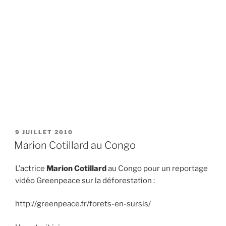
PUBLIÉ
9 JUILLET 2010
LE
Marion Cotillard au Congo
L’actrice
Marion Cotillard
au Congo pour un reportage
vidéo Greenpeace sur la déforestation :
http://greenpeace.fr/forets-en-sursis/