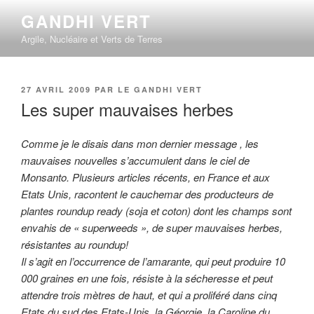
Aller
GANDHI VERT
au
Argile, Nucléaire et Verts de Terres
contenu
principal
PUBLIÉ
27 AVRIL 2009
PAR
LE GANDHI VERT
LE
Les super mauvaises herbes
Comme je le disais dans mon dernier message , les
mauvaises nouvelles s’accumulent dans le ciel de
Monsanto. Plusieurs articles récents, en France et aux
Etats Unis, racontent le cauchemar des producteurs de
plantes roundup ready (soja et coton) dont les champs sont
envahis de « superweeds », de super mauvaises herbes,
résistantes au roundup!
Il s’agit en l’occurrence de l’amarante, qui peut produire 10
000 graines en une fois, résiste à la sécheresse et peut
attendre trois mètres de haut, et qui a proliféré dans cinq
Etats du sud des Etats-Unis, la Géorgie, la Caroline du