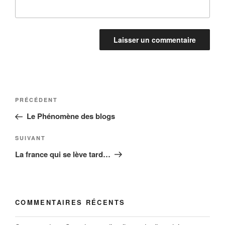
Navigation
Article
PRÉCÉDENT
de
précédent
Le Phénomène des blogs
l’article
Article
SUIVANT
suivant
La france qui se lève tard…
COMMENTAIRES RÉCENTS