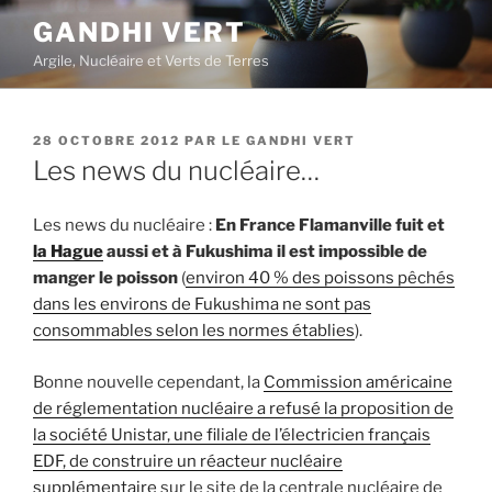
Aller
GANDHI VERT
au
Argile, Nucléaire et Verts de Terres
contenu
principal
PUBLIÉ
28 OCTOBRE 2012
PAR
LE GANDHI VERT
LE
Les news du nucléaire…
Les news du nucléaire :
En France Flamanville fuit et
la Hague
aussi et à Fukushima il est impossible de
manger le poisson
(
environ 40 % des poissons pêchés
dans les environs de Fukushima ne sont pas
consommables selon les normes établies
).
Bonne nouvelle cependant, la
Commission américaine
de réglementation nucléaire a refusé la proposition de
la société Unistar, une filiale de l’électricien français
EDF, de construire un réacteur nucléaire
supplémentaire
sur le site de la centrale nucléaire de