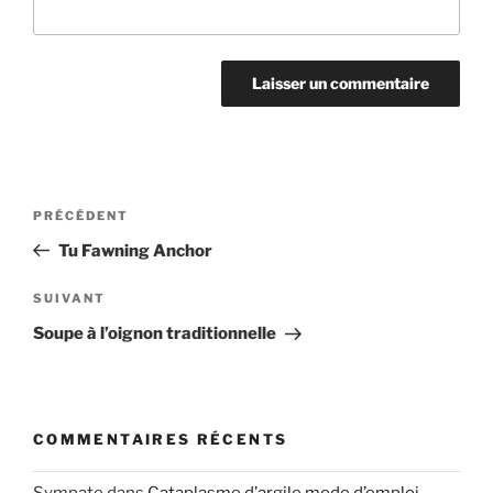
Navigation
Article
PRÉCÉDENT
de
précédent
Tu Fawning Anchor
l’article
Article
SUIVANT
suivant
Soupe à l’oignon traditionnelle
COMMENTAIRES RÉCENTS