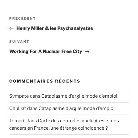
Navigation
Article
PRÉCÉDENT
de
précédent
Henry Miller & les Psychanalystes
l’article
Article
SUIVANT
suivant
Working For A Nuclear Free City
COMMENTAIRES RÉCENTS
Sympate
dans
Cataplasme d’argile mode d’emploi
Chulliat
dans
Cataplasme d’argile mode d’emploi
Temarii
dans
Carte des centrales nucléaires et des
cancers en France, une étrange coïncidence ?