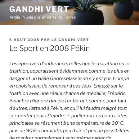
Aller
GANDHI VERT
au
Argile, Nucléaire et Verts de Terres
contenu
principal
PUBLIÉ
6 AOÛT 2008
PAR
LE GANDHI VERT
LE
Le Sport en 2008 Pékin
Les épreuves d’endurance, telles que le marathon ou le
triathlon, apparaissent évidemment comme les plus en
danger et un Haile Gebreselassie ne s’y est pas trompé
en choisissant de renoncer à ces Jeux. Engagé sur le
triathlon avec une réelle chance de médaille, Frédéric
Belaubre n’ignore rien de l’enfer qui, comme pour tant
d’autres, l’attend à Pékin, et qu’il lui faudra malgré tout
surmonter pour atteindre le podium: « Les contraintes
principales se résument à une température de 30°C,
plus de 90% d’humidité, peu d’air et peu de possibilités
de respirer normalement sans même parler de