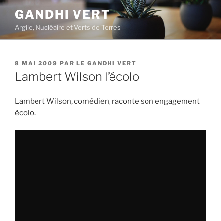
Aller
GANDHI VERT
au
Argile, Nucléaire et Verts de Terres
contenu
principal
PUBLIÉ
8 MAI 2009
PAR
LE GANDHI VERT
LE
Lambert Wilson l’écolo
Lambert Wilson, comédien, raconte son engagement
écolo.