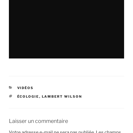
CATÉGORIES
VIDÉOS
ÉTIQUETTES
ÉCOLOGIE
,
LAMBERT WILSON
Laisser un commentaire
Votre adresse e-mail ne sera pas publiée.
Les champs