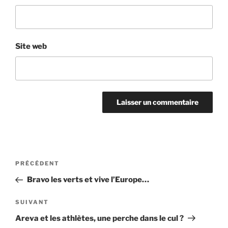
Site web
Navigation
Article
PRÉCÉDENT
de
précédent
Bravo les verts et vive l’Europe…
l’article
Article
SUIVANT
suivant
Areva et les athlètes, une perche dans le cul ?