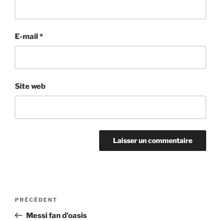
E-mail
*
Site web
Navigation
Article
PRÉCÉDENT
de
précédent
Messi fan d’oasis