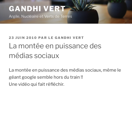
Aller
GANDHI VERT
au
Argile, Nucléaire et Verts de Terres
contenu
principal
PUBLIÉ
23 JUIN 2010
PAR
LE GANDHI VERT
LE
La montée en puissance des
médias sociaux
La montée en puissance des médias sociaux, même le
géant google semble hors du train !!
Une vidéo qui fait réfléchir.