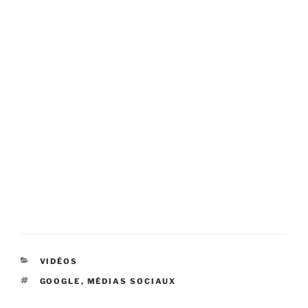
CATÉGORIES
VIDÉOS
ÉTIQUETTES
GOOGLE
,
MÉDIAS SOCIAUX