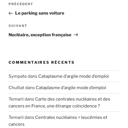
Navigation
Article
PRÉCÉDENT
de
précédent
Le parking sans voiture
l’article
Article
SUIVANT
suivant
Nucléaire, exception française
COMMENTAIRES RÉCENTS
Sympate
dans
Cataplasme d’argile mode d’emploi
Chulliat
dans
Cataplasme d’argile mode d’emploi
Temarii
dans
Carte des centrales nucléaires et des
cancers en France, une étrange coïncidence ?
Temarii
dans
Centrales nucléaires = leucémies et
cancers