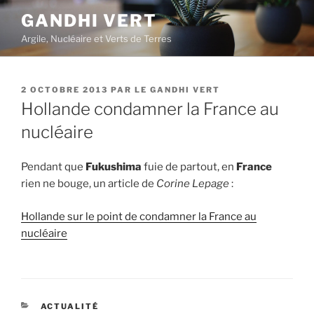
Aller
GANDHI VERT
au
Argile, Nucléaire et Verts de Terres
contenu
principal
PUBLIÉ
2 OCTOBRE 2013
PAR
LE GANDHI VERT
LE
Hollande condamner la France au
nucléaire
Pendant que
Fukushima
fuie de partout, en
France
rien ne bouge, un article de
Corine Lepage
:
Hollande sur le point de condamner la France au
nucléaire
CATÉGORIES
ACTUALITÉ