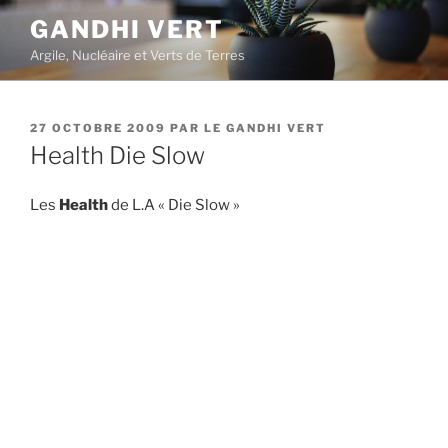
Aller
GANDHI VERT
au
Argile, Nucléaire et Verts de Terres
contenu
principal
PUBLIÉ
27 OCTOBRE 2009
PAR
LE GANDHI VERT
LE
Health Die Slow
Les
Health
de L.A « Die Slow »