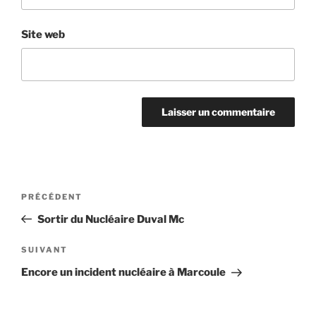
Site web
Navigation
Article
PRÉCÉDENT
de
précédent
Sortir du Nucléaire Duval Mc
l’article
Article
SUIVANT
suivant
Encore un incident nucléaire à Marcoule