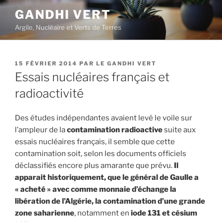
Aller
GANDHI VERT
au
Argile, Nucléaire et Verts de Terres
contenu
principal
PUBLIÉ
15 FÉVRIER 2014
PAR
LE GANDHI VERT
LE
Essais nucléaires français et
radioactivité
Des études indépendantes avaient levé le voile sur
l’ampleur de la
contamination radioactive
suite aux
essais nucléaires français, il semble que cette
contamination soit, selon les documents officiels
déclassifiés encore plus amarante que prévu.
Il
apparait historiquement, que le général de Gaulle a
« acheté » avec comme monnaie d’échange la
libération de l’Algérie, la contamination d’une grande
zone saharienne
, notamment en
iode 131 et césium