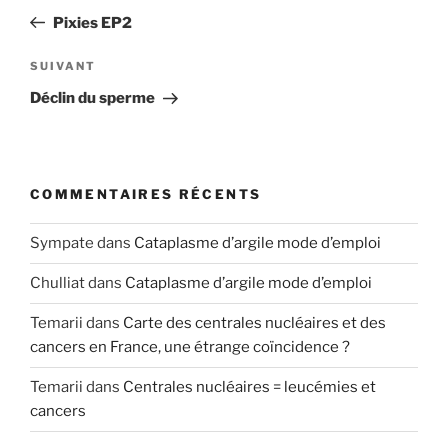
de
précédent
Pixies EP2
l’article
Article
SUIVANT
suivant
Déclin du sperme
COMMENTAIRES RÉCENTS
Sympate
dans
Cataplasme d’argile mode d’emploi
Chulliat
dans
Cataplasme d’argile mode d’emploi
Temarii
dans
Carte des centrales nucléaires et des
cancers en France, une étrange coïncidence ?
Temarii
dans
Centrales nucléaires = leucémies et
cancers